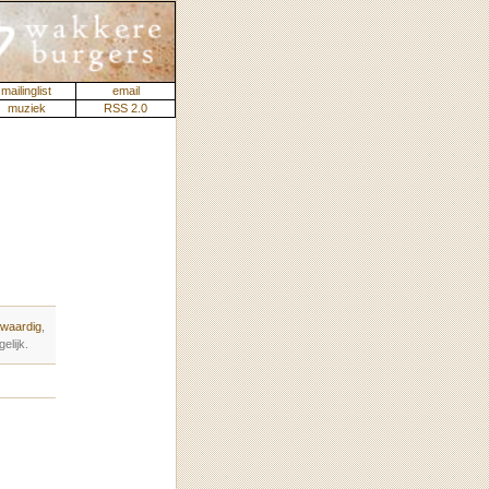
mailinglist
email
muziek
RSS 2.0
waardig
,
elijk.