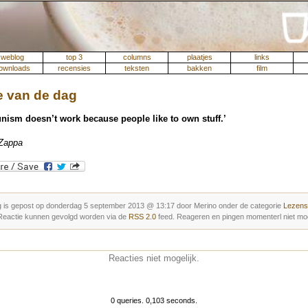
weblog
top 3
columns
plaatjes
links
ownloads
recensies
teksten
bakken
film
 van de dag
ism doesn’t work because people like to own stuff.’
 Zappa
g is gepost op donderdag 5 september 2013 @ 13:17 door Merino onder de categorie
Lezens
 Reactie kunnen gevolgd worden via de
RSS 2.0
feed. Reageren en pingen momenterl niet mog
Reacties niet mogelijk.
0 queries. 0,103 seconds.