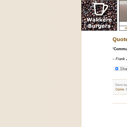
d
Quote
‘Commun
– Frank
Deze lo
Opinie
.