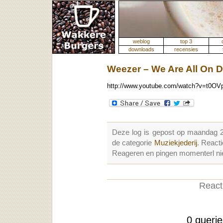
weblog
top 3
downloads
recensies
Weezer – We Are All On 
http://www.youtube.com/watch?v=t0O
Deze log is gepost op maandag 
de categorie
Muziekjederij
. React
Reageren en pingen momenterl nie
Reacti
0 queri