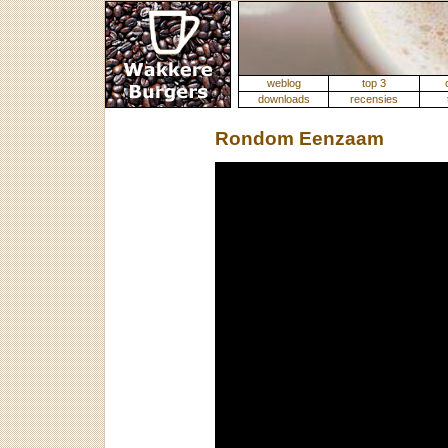
weblog
top 3
downloads
recensies
Rondom Eenzaam