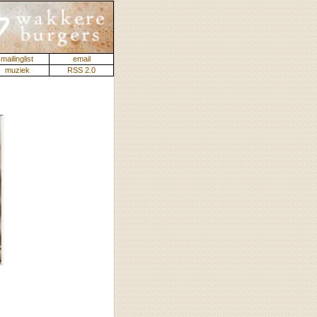
mailinglist
email
muziek
RSS 2.0