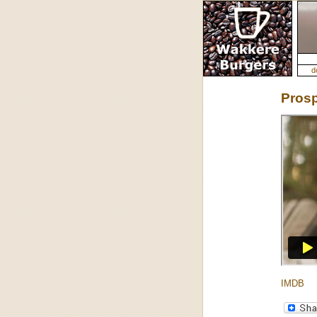
d
Pros
IMDB