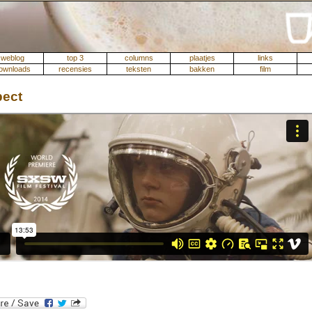
weblog
top 3
columns
plaatjes
links
ownloads
recensies
teksten
bakken
film
pect