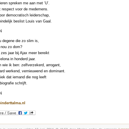
deren spreken me aan met ‘U’.
t respect voor de medemens.
voor democratisch leiderschap,
indelijk beslist Louis van Gaal.
N
u degene die zo slim is,
ij nou zo dom?
 zes jaar bij Ajax meer bereikt
elona in honderd jaar.
n wie ik ben: zelfverzekerd, arrogant,
 hard werkend, vernieuwend en dominant.
niek dat iemand die nog leeft
iografie schrijft.
N
nderttalma.nl