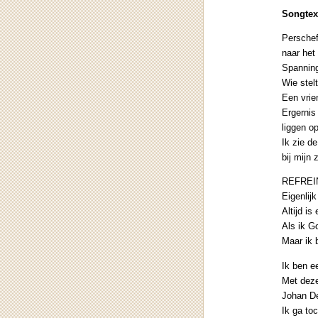
Songtex
Perschef
naar het
Spanning
Wie stel
Een vrie
Ergernis
liggen op
Ik zie d
bij mijn
REFREI
Eigenlijk
Altijd is
Als ik Go
Maar ik 
Ik ben e
Met deze
Johan De
Ik ga to