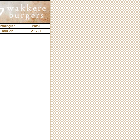
mailinglist
email
muziek
RSS 2.0