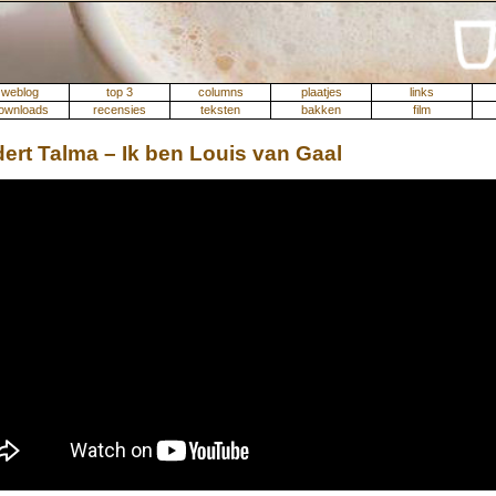
weblog
top 3
columns
plaatjes
links
ownloads
recensies
teksten
bakken
film
ert Talma – Ik ben Louis van Gaal