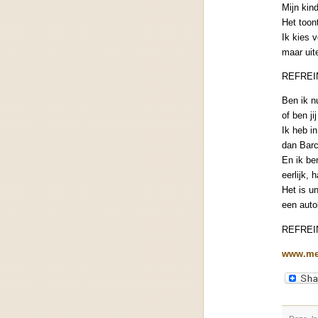
Mijn kin
Het toon
Ik kies 
maar uite
REFREI
Ben ik n
of ben j
Ik heb in
dan Barc
En ik be
eerlijk,
Het is u
een autob
REFREI
www.mei