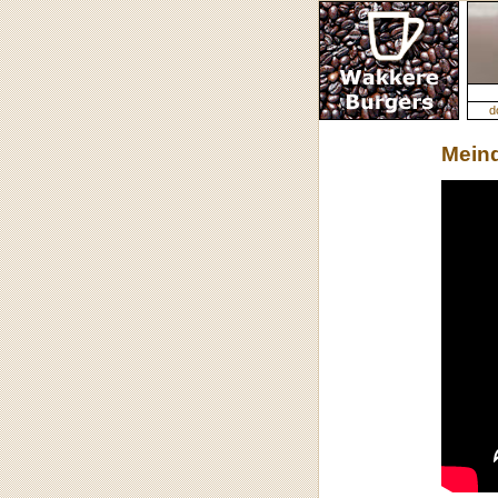
d
Meind