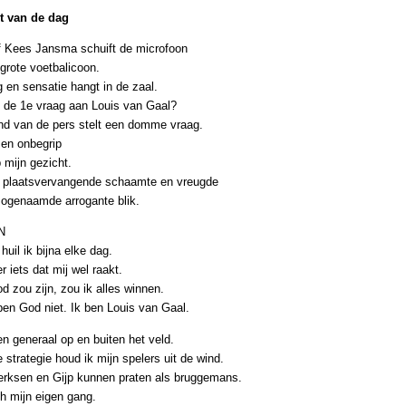
t van de dag
 Kees Jansma schuift de microfoon
 grote voetbalicoon.
 en sensatie hangt in de zaal.
t de 1e vraag aan Louis van Gaal?
nd van de pers stelt een domme vraag.
 en onbegrip
 mijn gezicht.
e plaatsvervangende schaamte en vreugde
 zogenaamde arrogante blik.
N
 huil ik bijna elke dag.
 er iets dat mij wel raakt.
d zou zijn, zou ik alles winnen.
ben God niet. Ik ben Louis van Gaal.
en generaal op en buiten het veld.
 strategie houd ik mijn spelers uit de wind.
rksen en Gijp kunnen praten als bruggemans.
ch mijn eigen gang.