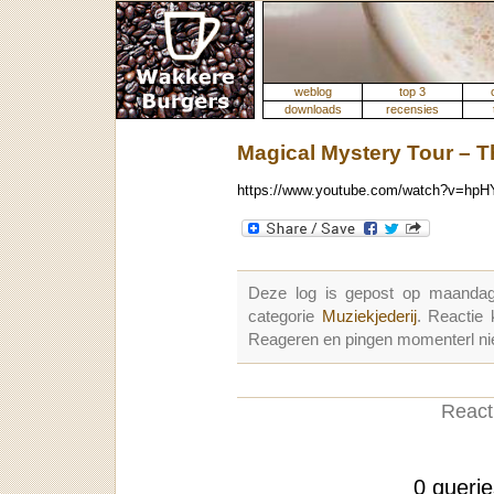
weblog
top 3
downloads
recensies
Magical Mystery Tour – 
https://www.youtube.com/watch?v=hp
Deze log is gepost op maandag
categorie
Muziekjederij
. Reactie
Reageren en pingen momenterl nie
Reacti
0 queri