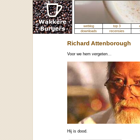
weblog
top 3
downloads
recensies
Richard Attenborough
Voor we hem vergeten…
Hij is dood.