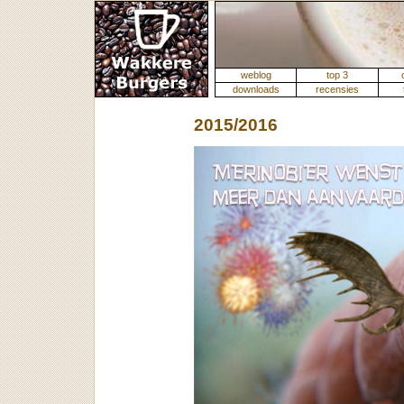
weblog
top 3
downloads
recensies
2015/2016