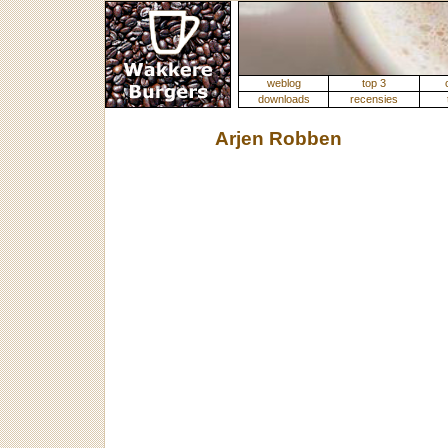
weblog
top 3
downloads
recensies
Arjen Robben