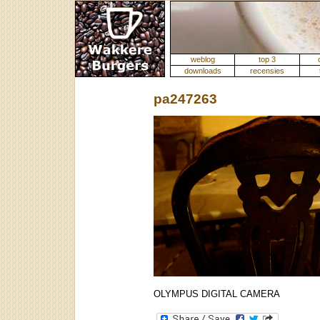
weblog
top 3
downloads
recensies
pa247263
OLYMPUS DIGITAL CAMERA