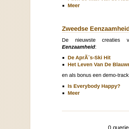
Meer
Zweedse Eenzaamhei
De nieuwste creaties v
Eenzaamheid
:
De AprÃ¨s-Ski Hit
Het Leven Van De Blauw
en als bonus een demo-track
Is Everybody Happy?
Meer
0 queri