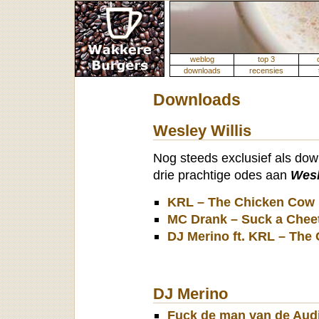
weblog
top 3
downloads
recensies
Downloads
Wesley Willis
Nog steeds exclusief als do
drie prachtige odes aan
Wesl
KRL – The Chicken Cow
MC Drank – Suck a Cheet
DJ Merino ft. KRL – The
DJ Merino
Fuck de man van de Aud