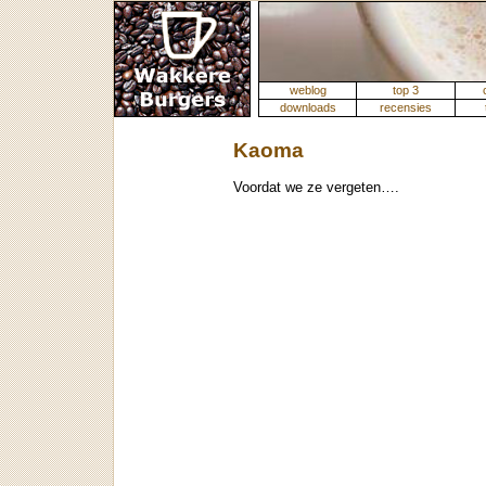
weblog
top 3
downloads
recensies
Kaoma
Voordat we ze vergeten….