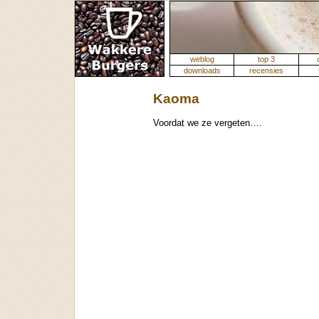
weblog
top 3
downloads
recensies
Kaoma
Voordat we ze vergeten….