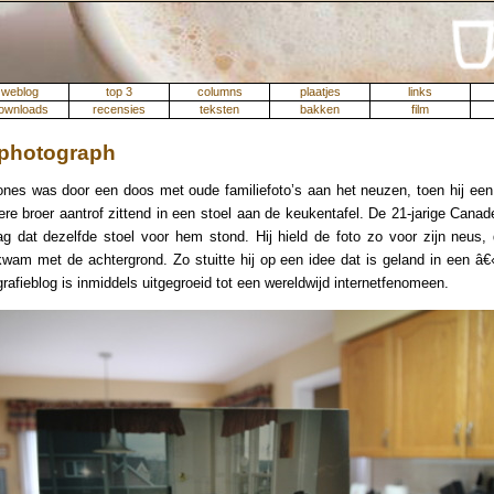
weblog
top 3
columns
plaatjes
links
ownloads
recensies
teksten
bakken
film
 photograph
ones was door een doos met oude familiefoto’s aan het neuzen, toen hij een
gere broer aantrof zittend in een stoel aan de keukentafel. De 21-jarige Cana
g dat dezelfde stoel voor hem stond. Hij hield de foto zo voor zijn neus,
wam met de achtergrond. Zo stuitte hij op een idee dat is geland in een â€
grafieblog is inmiddels uitgegroeid tot een wereldwijd internetfenomeen.