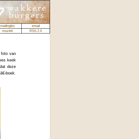
mailinglist
email
muziek
RSS 2.0
 foto van
dees keek
 dat deze
‹â€‹boek.