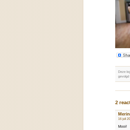
Deze log
gevolgd
2 reac
Merin
16 juli 
Mooi!