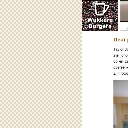
d
Dear
Taylor J
zijn jon
op en za
overeenk
Zijn foto