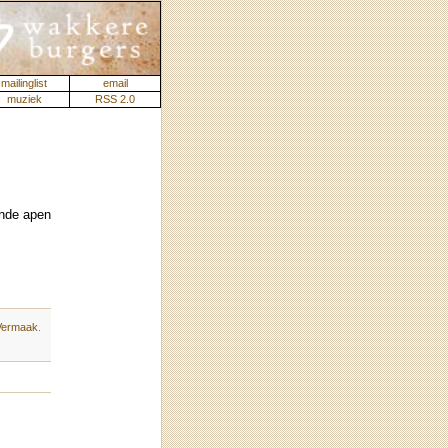
mailinglist
email
muziek
RSS 2.0
ende apen
Vermaak
.