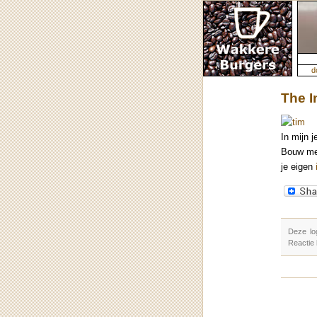
d
The I
In mijn j
Bouw met
je eigen
Deze lo
Reactie