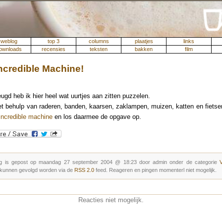
weblog
top 3
columns
plaatjes
links
ownloads
recensies
teksten
bakken
film
ncredible Machine!
eugd heb ik hier heel wat uurtjes aan zitten puzzelen.
 behulp van raderen, banden, kaarsen, zaklampen, muizen, katten en fiets
incredible machine
en los daarmee de opgave op.
g is gepost op maandag 27 september 2004 @ 18:23 door admin onder de categorie
 kunnen gevolgd worden via de
RSS 2.0
feed. Reageren en pingen momenterl niet mogelijk.
Reacties niet mogelijk.