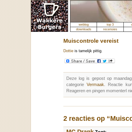
weblog
top 3
downloads
recensies
Muiscontrole vereist
Dottie
is tamelijk pittig.
Deze log is gepost op maandag
categorie
Vermaak
. Reactie k
Reageren en pingen momenterl nie
2 reacties op “Muisco
MC Drank