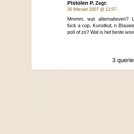
Pistolen P.
Zegt:
26 februari 2007 @ 12:57
-
Mmmm, wat alternatieven? Lok
fuck a cop, Kunstkut, n Blauw
poll of zo? Wat is het beste w
3 queri