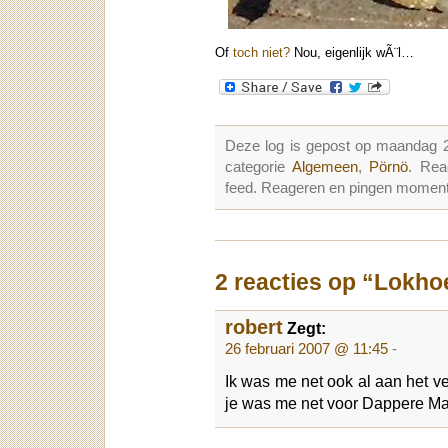
Of
toch niet?
Nou, eigenlijk wÃ¨l…
Deze log is gepost op maandag 2
categorie
Algemeen
,
Pörnö
. Rea
feed. Reageren en pingen momenter
2 reacties op “Lokho
robert
Zegt:
26 februari 2007 @ 11:45
-
Ik was me net ook al aan het 
je was me net voor Dappere 