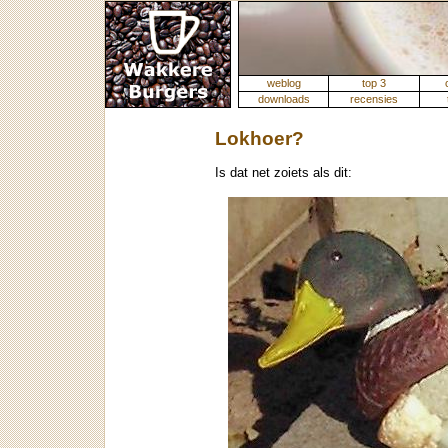
weblog
top 3
downloads
recensies
Lokhoer?
Is dat net zoiets als dit: