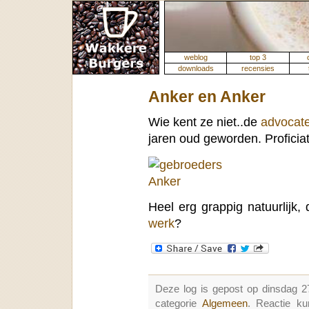
weblog
top 3
downloads
recensies
Anker en Anker
Wie kent ze niet..de
advocat
jaren oud geworden. Proficia
Heel erg grappig natuurlijk,
werk
?
Deze log is gepost op dinsdag 2
categorie
Algemeen
. Reactie k