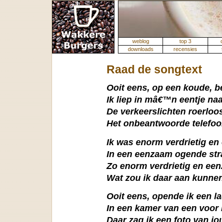
weblog
top 3
downloads
recensies
Raad de songtext
Ooit eens, op een koude, 
Ik liep in mâ€™n eentje naa
De verkeerslichten roerloo
Het onbeantwoorde telefo
Ik was enorm verdrietig e
In een eenzaam ogende str
Zo enorm verdrietig en ee
Wat zou ik daar aan kunne
Ooit eens, opende ik een l
In een kamer van een voor 
Daar zag ik een foto van jo