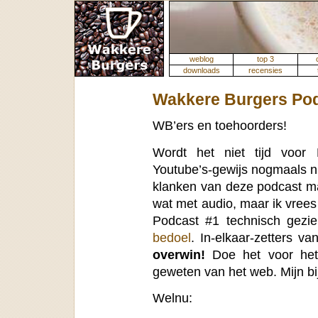
weblog
top 3
downloads
recensies
Wakkere Burgers Pod
WB’ers en toehoorders!
Wordt het niet tijd voor 
Youtube’s-gewijs nogmaals n
klanken van deze podcast mak
wat met audio, maar ik vrees
Podcast #1 technisch gezie
bedoel
. In-elkaar-zetters v
overwin!
Doe het voor het 
geweten van het web. Mijn bij
Welnu: