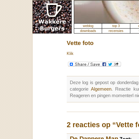
weblog
top 3
downloads
recensies
Vette foto
Klik
Deze log is gepost op donderdag
categorie
Algemeen
. Reactie k
Reageren en pingen momenterl nie
2 reacties op “Vette 
De Dappere Man