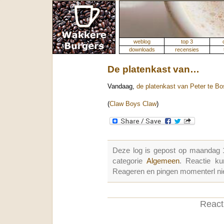
weblog
top 3
downloads
recensies
De platenkast van…
Vandaag,
de platenkast van Peter te Bo
(
Claw Boys Claw
)
Deze log is gepost op maandag 
categorie
Algemeen
. Reactie k
Reageren en pingen momenterl nie
Reacti