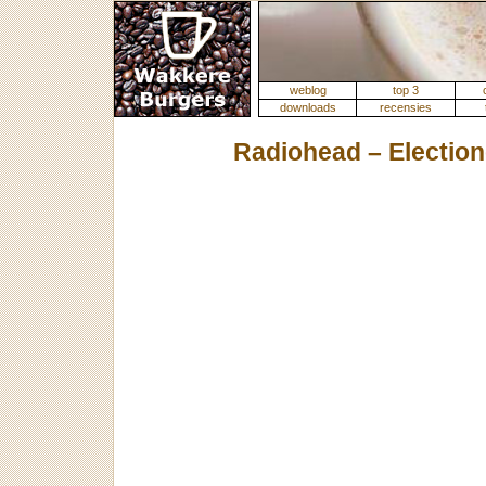
weblog
top 3
downloads
recensies
Radiohead – Election