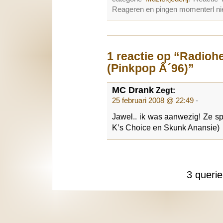
Reageren en pingen momenterl nie
1 reactie op “Radioh
(Pinkpop Â´96)”
MC Drank
Zegt:
25 februari 2008 @ 22:49
-
Jawel.. ik was aanwezig! Ze sp
K’s Choice en Skunk Anansie)
3 queri