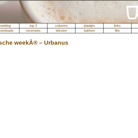
weblog
top 3
columns
plaatjes
links
ownloads
recensies
teksten
bakken
film
ische weekÂ® – Urbanus