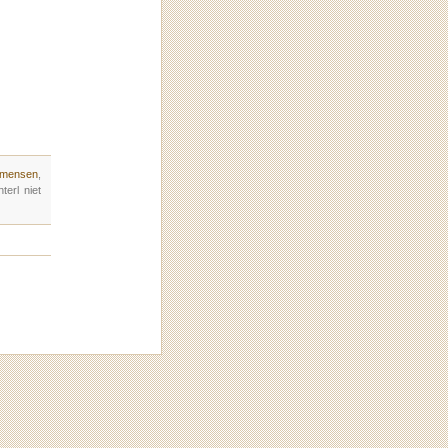
 mensen
,
erl niet