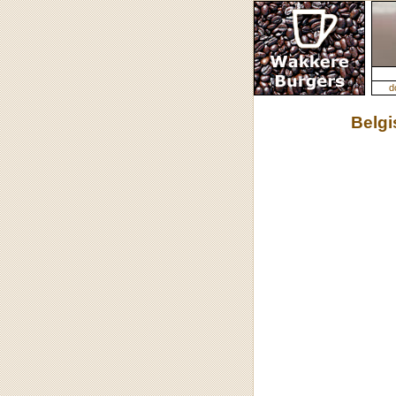
d
Belg