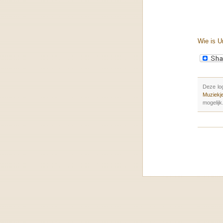
Wie is U
Deze lo
Muziekje
mogelijk