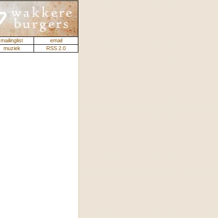
mailinglist
email
muziek
RSS 2.0