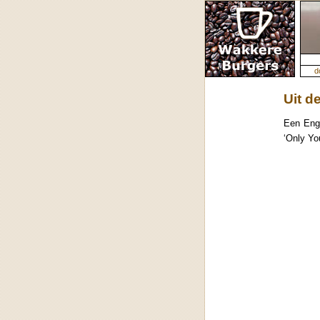
d
Uit d
Een Enge
‘Only Yo