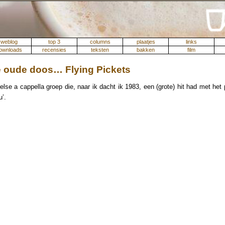
weblog
top 3
columns
plaatjes
links
ownloads
recensies
teksten
bakken
film
e oude doos… Flying Pickets
lse a cappella groep die, naar ik dacht ik 1983, een (grote) hit had met het 
u’.