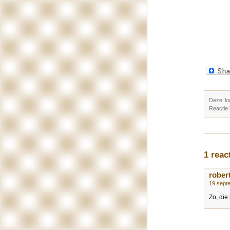
Deze lo
Reactie
1 reac
rober
19 sept
Zo, die