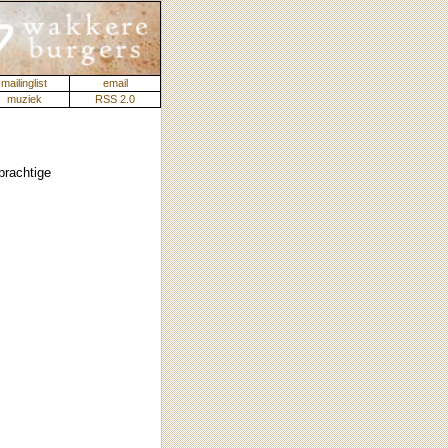
mailinglist
email
muziek
RSS 2.0
prachtige