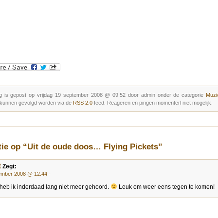
g is gepost op vrijdag 19 september 2008 @ 09:52 door admin onder de categorie
Muzie
 kunnen gevolgd worden via de
RSS 2.0
feed. Reageren en pingen momenterl niet mogelijk.
tie op “Uit de oude doos… Flying Pickets”
t
Zegt:
ember 2008 @ 12:44
-
 heb ik inderdaad lang niet meer gehoord.
Leuk om weer eens tegen te komen!