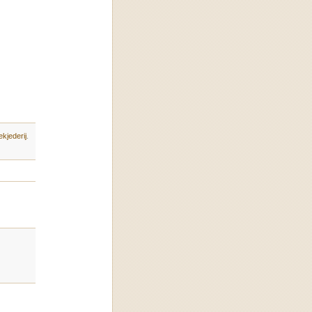
kjederij
.