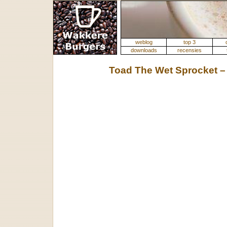
weblog
top 3
downloads
recensies
Toad The Wet Sprocket 