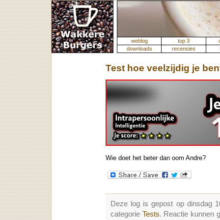
weblog
top 3
downloads
recensies
Test hoe veelzijdig je ben
Wie doet het beter dan oom Andre?
Deze log is gepost op dinsdag 1
categorie
Tests
. Reactie kunnen 