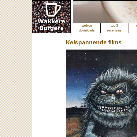
weblog
top 3
downloads
recensies
Keispannende films