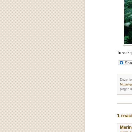
Te verkr
Deze lo
Muziekje
pingen m
1 reac
Merin
10 juli 