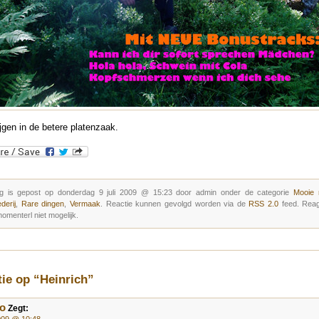
ijgen in de betere platenzaak.
g is gepost op donderdag 9 juli 2009 @ 15:23 door admin onder de categorie
Mooie
derij
,
Rare dingen
,
Vermaak
. Reactie kunnen gevolgd worden via de
RSS 2.0
feed. Rea
omenterl niet mogelijk.
tie op “Heinrich”
o
Zegt:
2009 @ 10:48
-