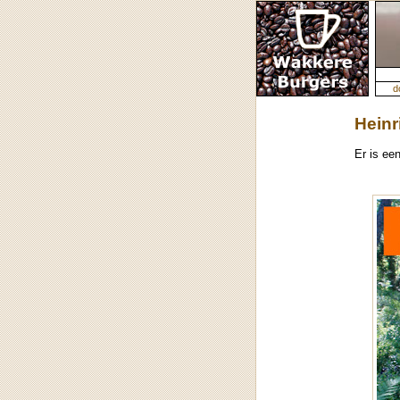
d
Heinr
Er is ee