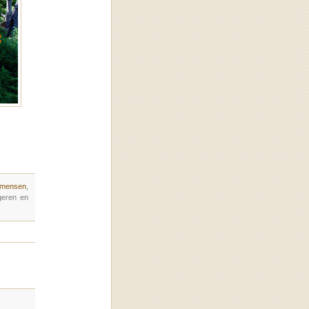
 mensen
,
geren en