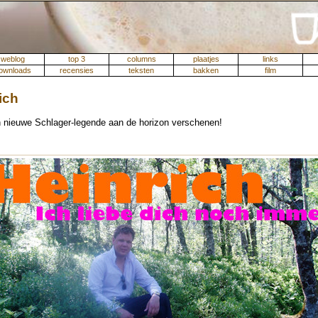
weblog
top 3
columns
plaatjes
links
ownloads
recensies
teksten
bakken
film
ich
n nieuwe Schlager-legende aan de horizon verschenen!