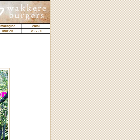
mailinglist
email
muziek
RSS 2.0