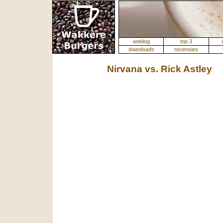
weblog
top 3
downloads
recensies
Nirvana vs. Rick Astley