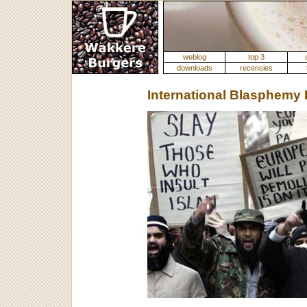
weblog
top 3
downloads
recensies
International Blasphemy