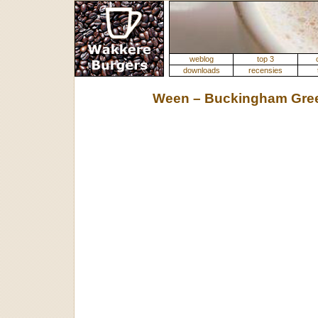
weblog
top 3
downloads
recensies
Ween – Buckingham Gre