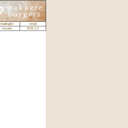
mailinglist
email
muziek
RSS 2.0