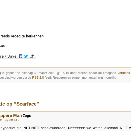
s reeds vroeg te herkennen.
wan
g is gepost op dinsdag 30 maart 2010 @ 15:16 door Merino onder de categorie
Vermaak
gevolgd worden via de
RSS 2.0
feed. Reageren en pingen momenterl niet mogelijk.
tie op “Scarface”
appere Man
Zegt:
2010 @ 00:14
-
 hypocriet die NET-NIET scheldwoorden. Neeeeeee we weten allemaal NIET w