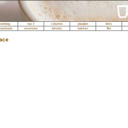
weblog
top 3
columns
plaatjes
links
ownloads
recensies
teksten
bakken
film
ace