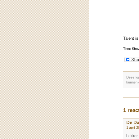
Talent i
Thnx Sho
Deze lo
kunnen 
1 reac
De D
1 april 
Lekker