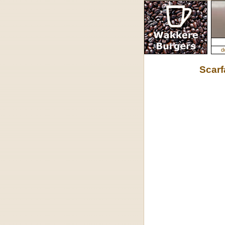
d
Scarf