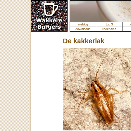
weblog
top 3
downloads
recensies
De kakkerlak