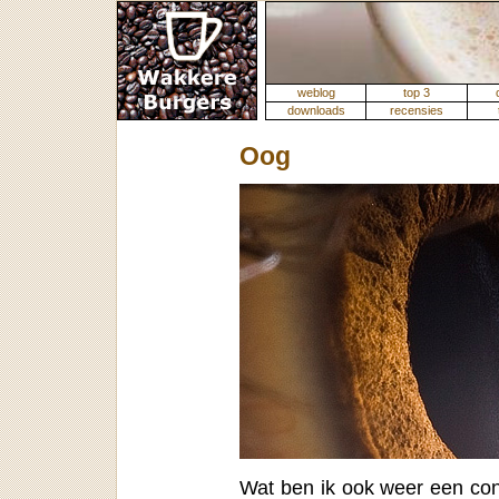
weblog
top 3
downloads
recensies
Oog
Wat ben ik ook weer een con