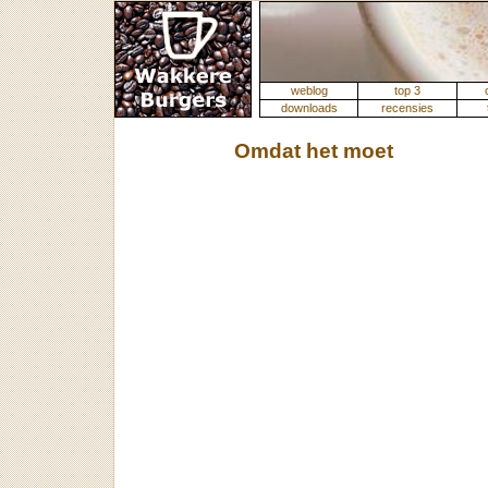
weblog
top 3
downloads
recensies
Omdat het moet