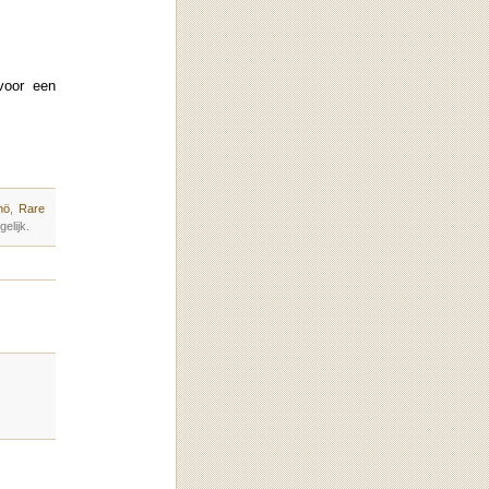
voor een
nö
,
Rare
elijk.