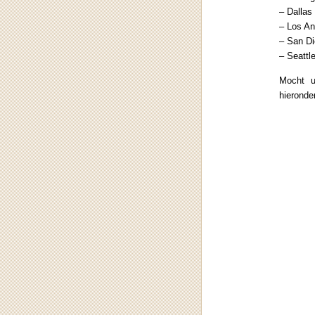
– Dallas
– Los An
– San Di
– Seattl
Mocht u
hieronde