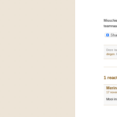
Misschi
teamnaa
Deze lo
dingen
.
1 reac
Merin
17 nove
Mooi ini