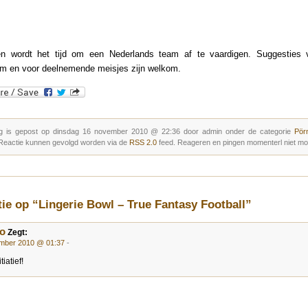
en wordt het tijd om een Nederlands team af te vaardigen. Suggesties 
m en voor deelnemende meisjes zijn welkom.
g is gepost op dinsdag 16 november 2010 @ 22:36 door admin onder de categorie
Pör
 Reactie kunnen gevolgd worden via de
RSS 2.0
feed. Reageren en pingen momenterl niet mog
tie op “Lingerie Bowl – True Fantasy Football”
o
Zegt:
mber 2010 @ 01:37
-
tiatief!