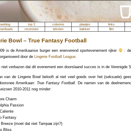
weblog
top 3
columns
plaatjes
links
ownloads
recensies
teksten
bakken
film
rie Bowl – True Fantasy Football
09 is de Amerikaanse burger een enerverend sportevenement rijker
: d
eorganiseerd door de
Lingerie Football League
.
u niet verbazen dat dit evenement een doorslaand succes is in de Verenigde S
n van de Lingerie Bowl belooft al niet veel goeds over het (seksuele) gee
doorsnee Amerikaan:
True Fantasy Football
. De namen van de deelnemen
seizoen 2010-2011 nog minder:
ore Charm
elphia Passion
Caliente
o Fantasy
Breeze (moet dat niet Tampa
x
zijn?)
o Bliss