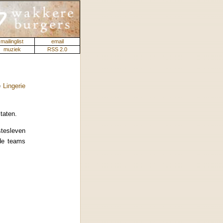
mailinglist
email
muziek
RSS 2.0
e
Lingerie
taten.
stesleven
de teams