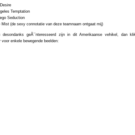
 Desire
geles Temptation
ego Seduction
e Mist (de sexy connotatie van deze teamnaam ontgaat mij)
 desondanks geÃ¯nteresseerd zijn in dit Amerikaanse vehikel, dan kl
r voor enkele bewegende beelden: