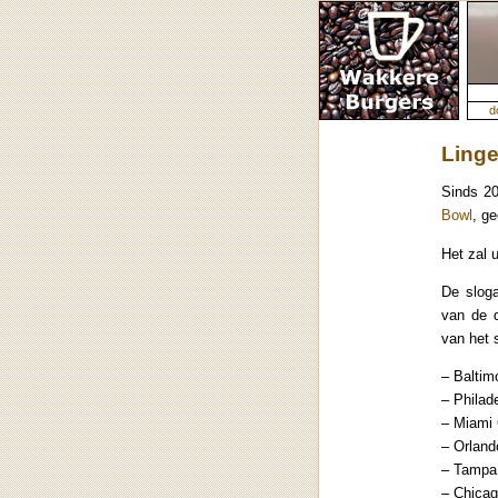
d
Linge
Sinds 20
Bowl
, g
Het zal 
De sloga
van de 
van het 
– Baltim
– Philad
– Miami 
– Orland
– Tampa 
– Chicag