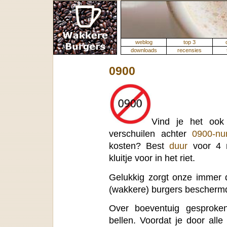
weblog
top 3
downloads
recensies
0900
Vind je het oo
verschuilen achter
0900-n
kosten? Best
duur
voor 4 m
kluitje voor in het riet.
Gelukkig zorgt onze immer
(wakkere) burgers bescherm
Over boeventuig gesproke
bellen. Voordat je door all