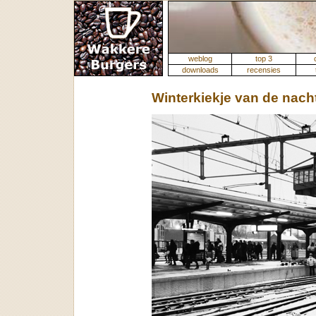
weblog
top 3
downloads
recensies
Winterkiekje van de nach