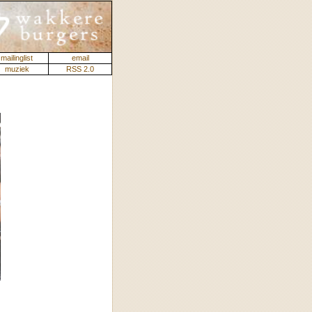
mailinglist
email
muziek
RSS 2.0