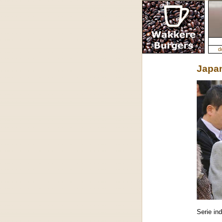
d
Japa
Serie in