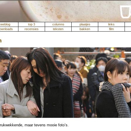
weblog
top 3
columns
plaatjes
links
ownloads
recensies
teksten
bakken
film
n
drukwekkende, maar tevens mooie foto’s.