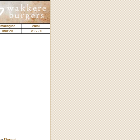
mailinglist
email
muziek
RSS 2.0
an
Rupert