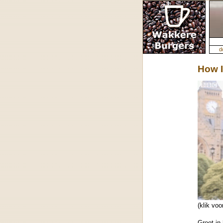
d
How 
(klik voo
Groot in