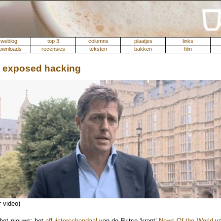
weblog
top 3
columns
plaatjes
links
ownloads
recensies
teksten
bakken
film
I exposed hacking
r video)
 het nieuws; het
afluisterschandaal
van de Britse ‘krant’
News Of the World
v