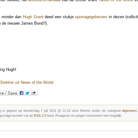
.
 minder dan
Hugh Grant
deed een stukje
spionagegebeuren
in dezen (sollici
in de nieuwe James Bond?).
zig Hugh!
Stekker uit News of the World
g is gepost op donderdag 7 juli 2011 @ 11:15 door Merino onder de categorie
Algemeen
gevolgd worden via de
RSS 2.0
feed. Reageren en pingen momenterl niet mogelijk.