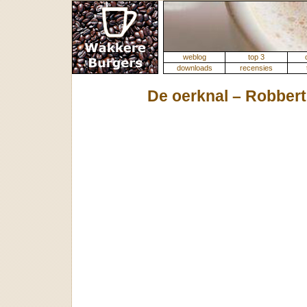
weblog
top 3
downloads
recensies
De oerknal – Robbert