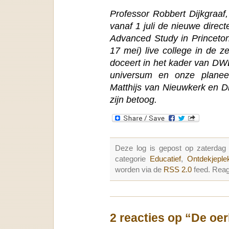
Professor Robbert Dijkgraa
vanaf 1 juli de nieuwe direct
Advanced Study in Princeto
17 mei) live college in de z
doceert in het kader van DW
universum en onze planeet
Matthijs van Nieuwkerk en Di
zijn betoog.
Deze log is gepost op zaterda
categorie
Educatief
,
Ontdekjeple
worden via de
RSS 2.0
feed. Reag
2 reacties op “De oer