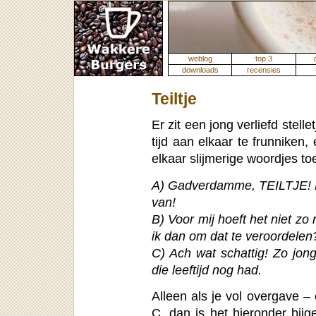
weblog
top 3
downloads
recensies
Teiltje
Er zit een jong verliefd stelle
tijd aan elkaar te frunniken,
elkaar slijmerige woordjes to
A) Gadverdamme, TEILTJE! Mo
van!
B) Voor mij hoeft het niet zo 
ik dan om dat te veroordelen
C) Ach wat schattig! Zo jong
die leeftijd nog had.
Alleen als je vol overgave –
C, dan is het hieronder bijg