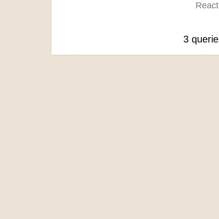
Reacti
3 queri