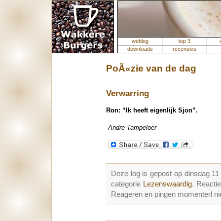
weblog
top 3
downloads
recensies
PoÃ«zie van de dag
Verwarring
Ron: “Ik heeft eigenlijk Sjon”.
-Andre Tampeloer
Deze log is gepost op dinsdag 1
categorie
Lezenswaardig
. Reacti
Reageren en pingen momenterl nie