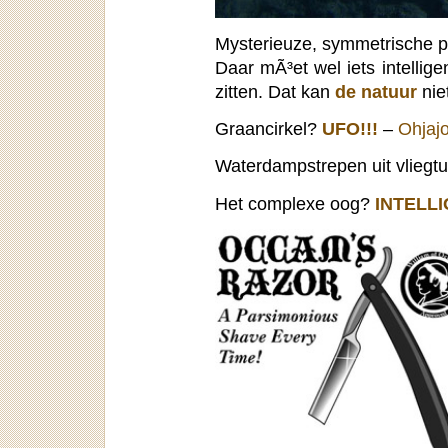
Mysterieuze, symmetrische 
Daar mÃ³et wel iets intellig
zitten. Dat kan
de natuur
nie
Graancirkel?
UFO!!!
–
Ohjaj
Waterdampstrepen uit vlieg
Het complexe oog?
INTELLI