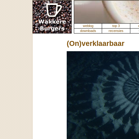
weblog
top 3
downloads
recensies
(On)verklaarbaar