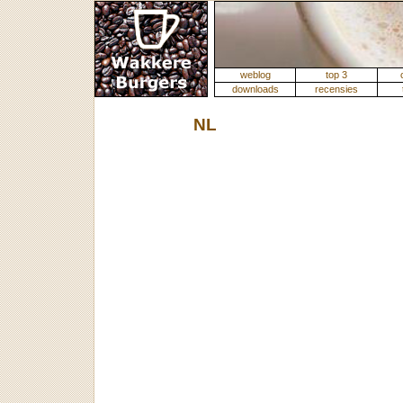
weblog
top 3
downloads
recensies
NL