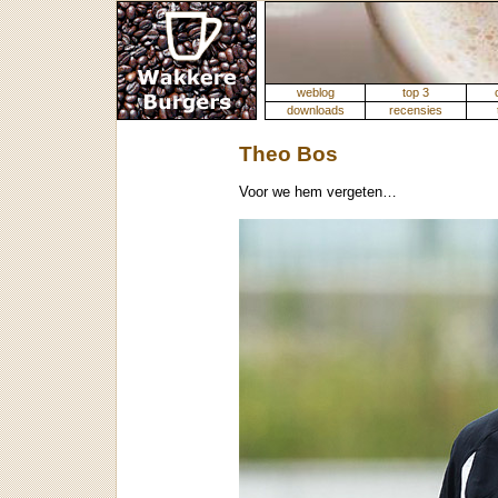
weblog
top 3
downloads
recensies
Theo Bos
Voor we hem vergeten…