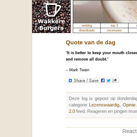
weblog
top 3
downloads
recensies
Quote van de dag
‘It is better to keep your mouth close
and remove all doubt.’
– Mark Twain
Deze log is gepost op donderda
categorie
Lezenswaardig
,
Opinie
2.0
feed. Reageren en pingen mome
Reacti