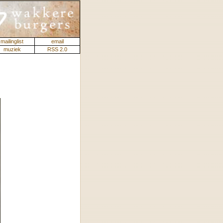
mailinglist
email
muziek
RSS 2.0