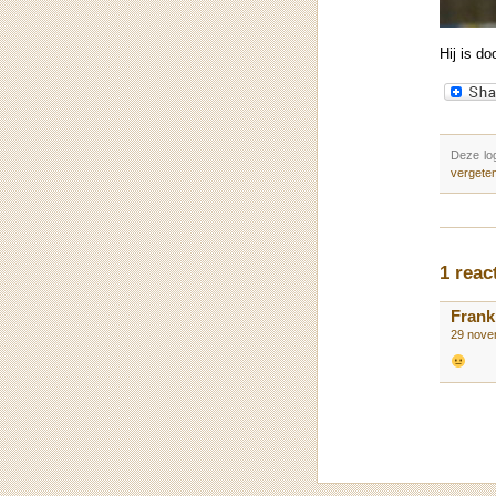
Hij is do
Deze lo
vergete
1 rea
Frank
29 nove