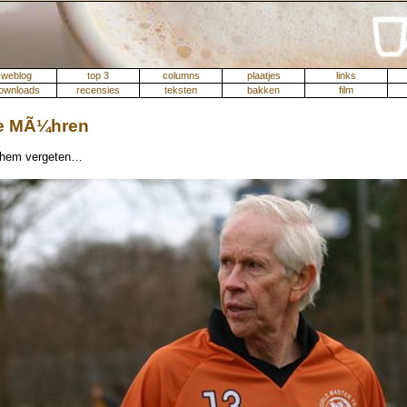
weblog
top 3
columns
plaatjes
links
ownloads
recensies
teksten
bakken
film
ie MÃ¼hren
 hem vergeten…