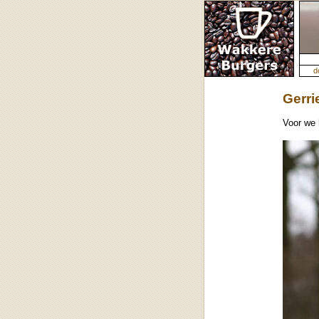
d
Gerr
Voor we