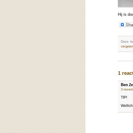
Hij is do
Deze lo
vergete
1 reac
Ben
Ze
3 novem
TIP!
Wellich