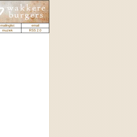
mailinglist
email
muziek
RSS 2.0