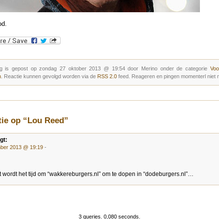
od.
g is gepost op zondag 27 oktober 2013 @ 19:54 door Merino onder de categorie
Voo
n
. Reactie kunnen gevolgd worden via de
RSS 2.0
feed. Reageren en pingen momenterl niet m
tie op “Lou Reed”
gt:
ber 2013 @ 19:19
-
t wordt het tijd om “wakkereburgers.nl” om te dopen in “dodeburgers.nl”…
3 queries. 0,080 seconds.