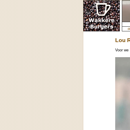
d
Lou 
Voor we