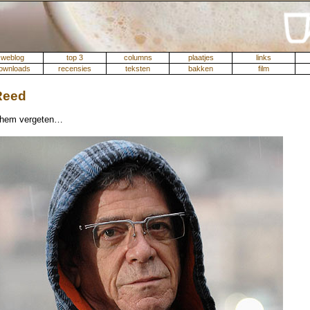
weblog
top 3
columns
plaatjes
links
ownloads
recensies
teksten
bakken
film
Reed
 hem vergeten…